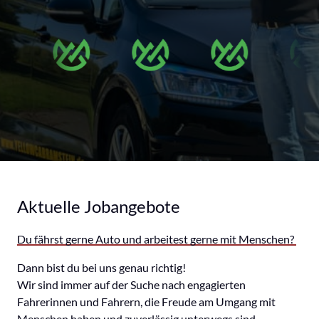
Aktuelle Jobangebote
Du 
fährst 
gerne 
Auto 
und 
arbeitest 
gerne 
mit 
Menschen? 
Dann bist du bei uns genau richtig!

Wir sind immer auf der Suche nach engagierten 
Fahrerinnen und Fahrern, die Freude am Umgang mit 
Menschen haben und zuverlässig unterwegs sind.